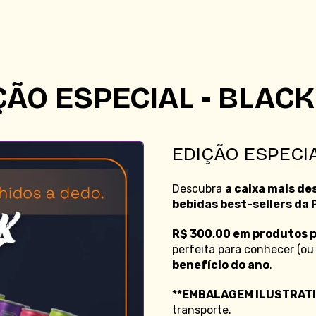
Kombuchas
+
-
15
12
Super
Kombuchas
Shots
+
1
ÇÃO ESPECIAL - BLAC
Espumante
Pod
750ml
EDIÇÃO ESPECI
Descubra
a caixa mais de
bebidas best-sellers da 
R$ 300,00 em produtos p
perfeita para conhecer (o
benefício do ano
.
**EMBALAGEM ILUSTRATI
transporte.