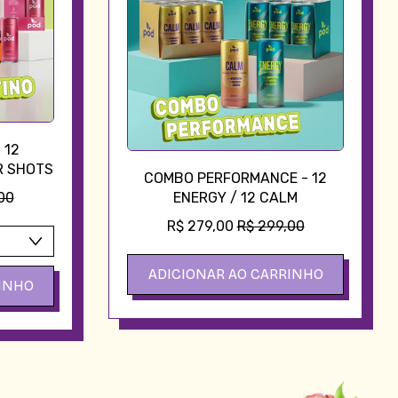
 12
R SHOTS
COMBO PERFORMANCE - 12
PROMOCIONAL
00
ENERGY / 12 CALM
PREÇO PROMOCIONAL
R$ 279,00
R$ 299,00
PREÇO NORMAL
ADICIONAR AO CARRINHO
INHO
,
COMBO
PERFORMANCE
NO:
-
12
has