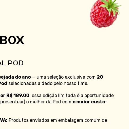
Energy
/
12
Calm
KBOX
AL POD
sejada do ano
— uma seleção exclusiva com
20
Pod
selecionadas a dedo pelo nosso time.
or R$ 189,00
, essa edição limitada é a oportunidade
u presentear) o melhor da Pod com
o maior custo-
VA:
Produtos enviados em embalagem comum de