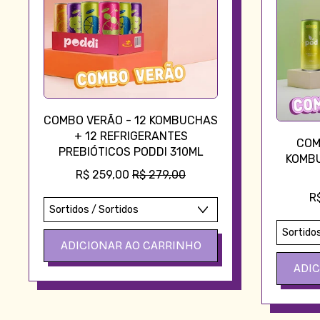
COMBO VERÃO - 12 KOMBUCHAS
+ 12 REFRIGERANTES
COM
PREBIÓTICOS PODDI 310ML
KOMBU
PREÇO PROMOCIONAL
R$ 259,00
R$ 279,00
R
PREÇO NORMAL
ADICIONAR AO CARRINHO
PREÇO 
ADI
,
Combo
Verão
-