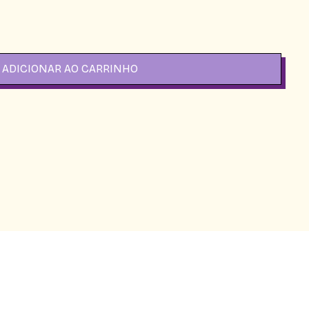
 promocional
ADICIONAR AO CARRINHO