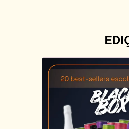
12
Kombuchas
+
12
Refrigerantes
EDI
Prebióticos
Poddi
310ml