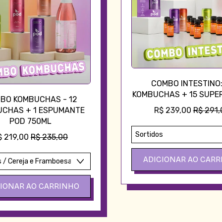
COMBO INTESTINO:
KOMBUCHAS + 15 SUPE
BO KOMBUCHAS - 12
PREÇO 
CHAS + 1 ESPUMANTE
R$ 239,00
R$ 291,
POD 750ML
PREÇO PROMOCIONAL
$ 219,00
R$ 235,00
PREÇO NORMAL
ADICIONAR AO CARR
,
NORMAL
CIONAR AO CARRINHO
COMBO
INTESTI
,
12
Combo
Kombuc