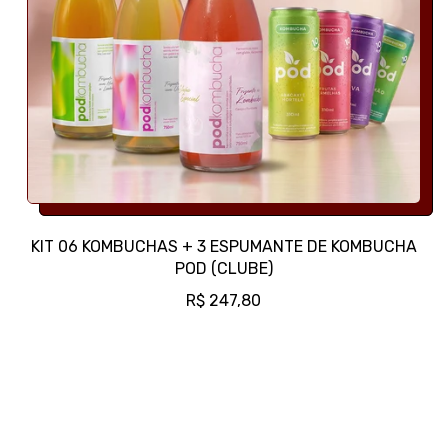
KIT 06 KOMBUCHAS + 3 ESPUMANTE DE KOMBUCHA
POD (CLUBE)
P
R$ 247,80
R
E
Ç
O
N
O