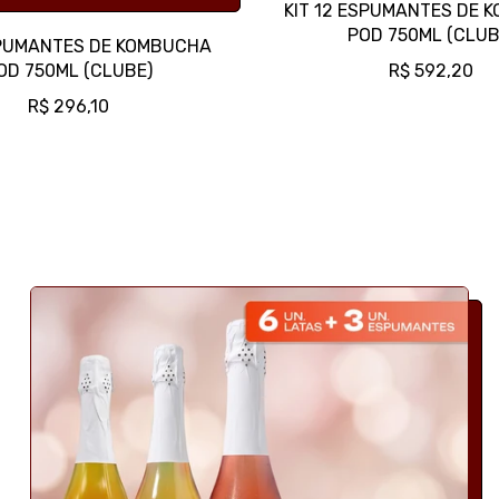
KIT 12 ESPUMANTES DE 
POD 750ML (CLUB
SPUMANTES DE KOMBUCHA
P
OD 750ML (CLUBE)
R$ 592,20
R
P
R$ 296,10
E
R
Ç
E
O
Ç
N
O
O
N
R
O
M
R
A
M
L
A
L