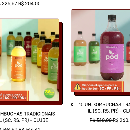
R
P
$ 226,67
R$ 204,00
E
R
Ç
E
O
Ç
N
O
O
P
R
R
M
O
A
M
L
O
C
I
O
N
A
L
KIT 10 UN. KOMBUCHAS TR
1L (SC, RS, PR) - C
KOMBUCHAS TRADICIONAIS
P
P
 (SC, RS, PR) - CLUBE
R$ 360,00
R$ 260
R
R
P
$ 384,90
R$ 346,41