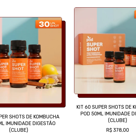
R
M
A
L
KIT 60 SUPER SHOTS DE
POD 50ML IMUNIDADE D
UPER SHOTS DE KOMBUCHA
(CLUBE)
ML IMUNIDADE DIGESTÃO
P
(CLUBE)
R$ 378,00