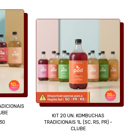
R
E
Ç
O
N
O
R
M
A
L
ADICIONAIS
LUBE
KIT 20 UN. KOMBUCHAS
,30
TRADICIONAIS 1L (SC, RS, PR) -
CLUBE