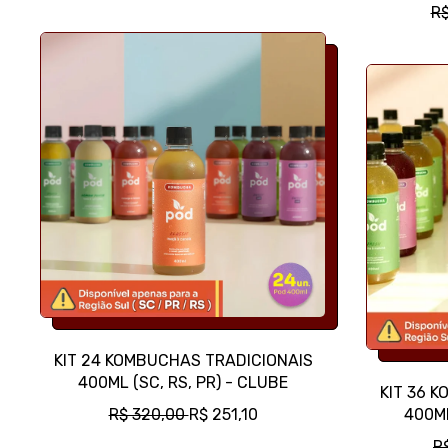
R
P
R
E
R
Ç
E
O
Ç
N
O
O
N
R
O
M
R
A
M
L
A
L
KIT 24 KOMBUCHAS TRADICIONAIS
400ML (SC, RS, PR) - CLUBE
KIT 36 
P
P
R$ 320,00
R$ 251,10
400ML
R
R
P
R