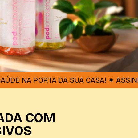
A PORTA DA SUA CASA!
ASSINE O CLU
ADA COM
IVOS