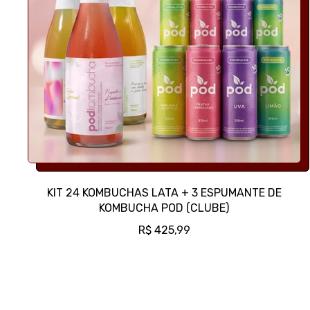
KIT 24 KOMBUCHAS LATA + 3 ESPUMANTE DE
KOMBUCHA POD (CLUBE)
P
R$ 425,99
R
E
Ç
O
N