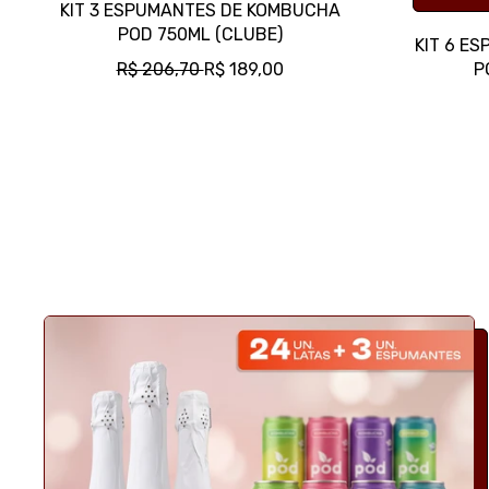
KIT 3 ESPUMANTES DE KOMBUCHA
POD 750ML (CLUBE)
KIT 6 E
P
P
R$ 206,70
R$ 189,00
P
R
R
E
E
Ç
Ç
O
O
N
P
O
R
R
O
M
M
A
O
L
C
I
O
N
A
L