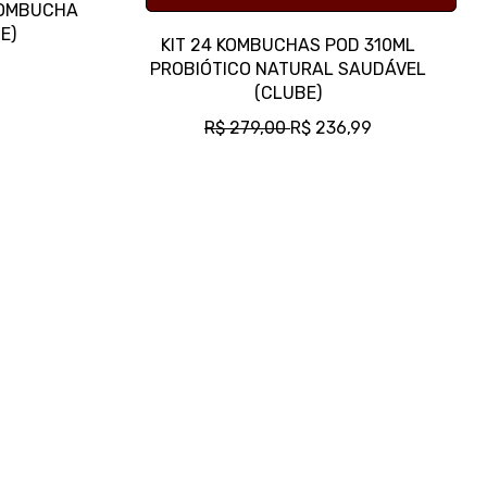
KOMBUCHA
E)
KIT 24 KOMBUCHAS POD 310ML
PROBIÓTICO NATURAL SAUDÁVEL
(CLUBE)
P
P
R$ 279,00
R$ 236,99
R
R
E
E
Ç
Ç
O
O
N
P
O
R
R
O
M
M
A
O
L
C
I
O
N
A
L