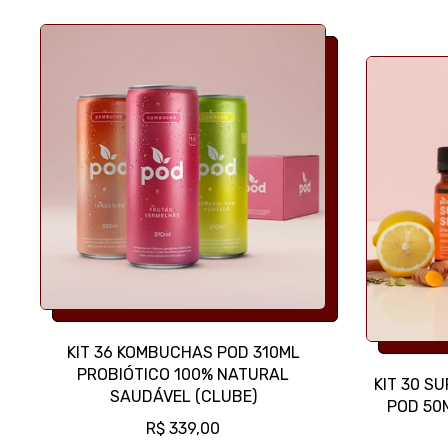
O
R
M
A
L
KIT 36 KOMBUCHAS POD 310ML
PROBIÓTICO 100% NATURAL
KIT 30 S
SAUDÁVEL (CLUBE)
POD 50
P
R$ 339,00