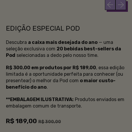
Slide anteri
Próximo
EDIÇÃO ESPECIAL POD
Descubra
a caixa mais desejada do ano
— uma
seleção exclusiva com
20 bebidas best-sellers da
Pod
selecionadas a dedo pelo nosso time.
R$ 300,00 em produtos por R$ 189,00
, essa edição
limitada é a oportunidade perfeita para conhecer (ou
presentear) o melhor da Pod com
o maior custo-
benefício do ano
.
**EMBALAGEM ILUSTRATIVA:
Produtos enviados em
embalagem comum de transporte.
Preço normal
Preço promocional
R$ 189,00
R$ 300,00