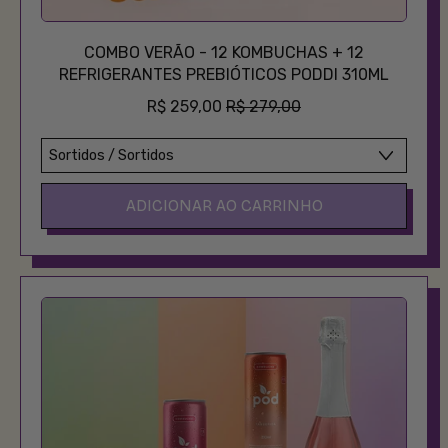
COMBO VERÃO - 12 KOMBUCHAS + 12
REFRIGERANTES PREBIÓTICOS PODDI 310ML
PREÇO PROMOCIONAL
R$ 259,00
R$ 279,00
PREÇO NORMAL
ADICIONAR AO CARRINHO
,
Combo
Verão
-
12
Kombuchas
+
12
Refrigerantes
Prebióticos