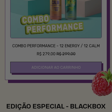
COMBO PERFORMANCE - 12 ENERGY / 12 CALM
PREÇO PROMOCIONAL
R$ 279,00
R$ 299,00
PREÇO NORMAL
ADICIONAR AO CARRINHO
,
COMBO
PERFORMANCE
-
12
Energy
EDIÇÃO ESPECIAL - BLACKBOX
/