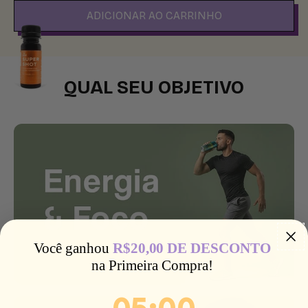
ADICIONAR AO CARRINHO
QUAL SEU OBJETIVO
Você ganhou ​
R$20,00 DE DESCONTO
na Primeira Compra!
4
:
Countdown ends in:
57