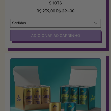
SHOTS
PREÇO PROMOCIONAL
R$ 239,00
R$ 291,00
PREÇO NORMAL
ADICIONAR AO CARRINHO
,
COMBO
INTESTINO:
12
Kombuchas
+
15
Super
Shots